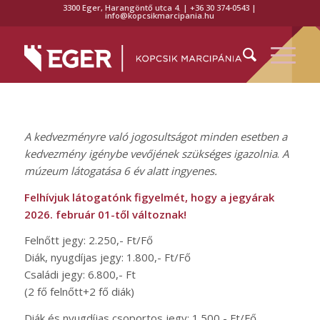
3300 Eger, Harangöntő utca 4. | +36 30 374-0543 |
info@kopcsikmarcipania.hu
A kedvezményre való jogosultságot minden esetben a
kedvezmény igénybe vevőjének szükséges igazolnia
.
A
múzeum látogatása 6 év alatt ingyenes.
Felhívjuk látogatónk figyelmét, hogy a jegyárak
2026. február 01-től változnak!
Felnőtt jegy: 2.250,- Ft/Fő
Diák, nyugdíjas jegy: 1.800,- Ft/Fő
Családi jegy: 6.800,- Ft
(2 fő felnőtt+2 fő diák)
Diák és nyugdíjas csoportos jegy: 1.500,- Ft/Fő