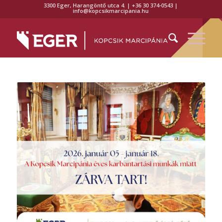
3300 Eger, Harangöntő utca 4. | +36 30 374-0543 |
info@kopcsikmarcipania.hu