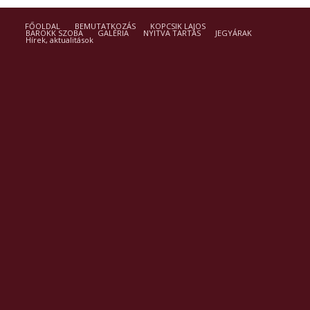
FŐOLDAL
BEMUTATKOZÁS
KOPCSIK LAJOS
BAROKK SZOBA
GALÉRIA
NYITVA TARTÁS
JEGYÁRAK
Hírek, aktualitások