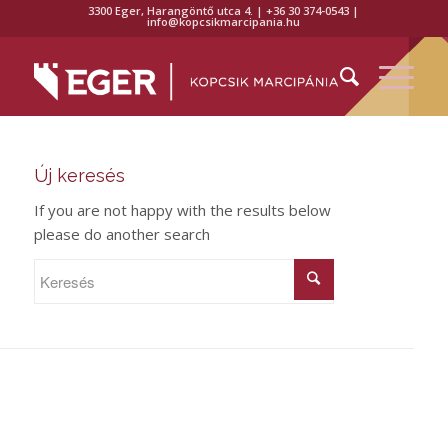
3300 Eger, Harangöntő utca 4. | +36 30 374-0543 |
info@kopcsikmarcipania.hu
Új keresés
If you are not happy with the results below
please do another search